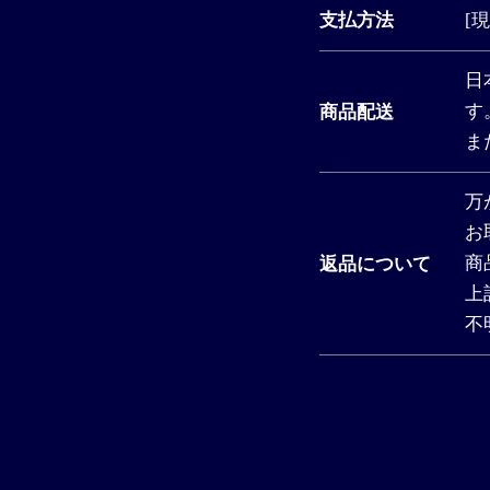
[
支払方法
日
す
商品配送
ま
万
お
商
返品について
上
不