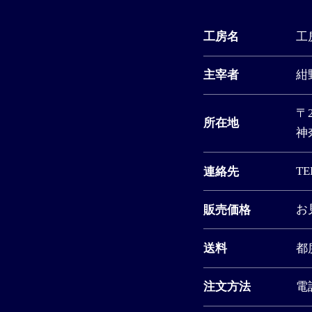
工
工房名
紺
主宰者
〒2
所在地
神
TE
連絡先
お
販売価格
都
送料
電
注文方法